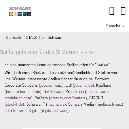
Sprache
(aktuelle
Startseite
|
STACKIT bei Schwarz
Seite)
Suchergebnisse für das Stichwort:
"STACKIT".
Es sind momentan keine passenden Stellen offen für "
".
STACKIT
Wirf doch einen Blick auf die zuletzt veröffentlichten 0 Stellen von
uns. Weitere interessante Stellen findest du auch bei Schwarz
Corporate Solutions (
jobs.schwarz
), Lidl (
jobs.lidl.de
), Kaufland
(
karriere.kaufland.de
), der Schwarz Produktion (
jobs.schwarz-
produktion.com
), PreZero (
prezero.com/karriere
), STACKIT
(
stackit.de
), Schwarz IT (
it.schwarz
), Schwarz Media (
media.schwarz
)
oder Schwarz Digital (
digital.schwarz
).