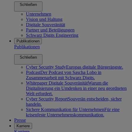
Schließen
Unternehmen
Vision und Haltung
Digitale Souveränität
Partner und Beteiligungen
Schwarz Digits Engineering
Publikationen
Publikationen
Schließen
Cyber Security Study
Europas digitale Bürgerängste.
Podcast
Der Podcast von Sascha Lobo in
Zusammenarbeit mit Schwarz Digits.
Whitepaper Digitale Souveränität
Warum die
Digitalisierung ein Umdenken in einer neu geordneten
Welt erfordert.
Cyber Security Report
Souverän entscheiden, sicher
handeln.
Sichere Kommunikation für Unternehmen
Für eine
krisenfeste Unternehmenskommunikation.
Presse
Karriere
Karriere