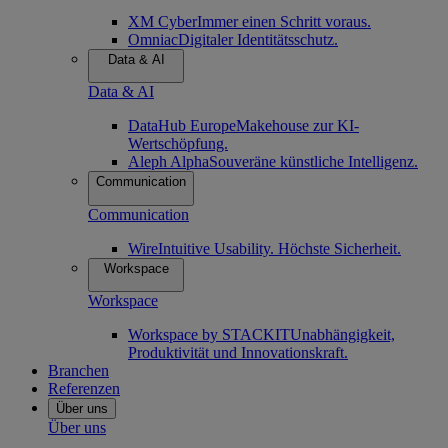
XM Cyber
Immer einen Schritt voraus.
Omniac
Digitaler Identitätsschutz.
Data & AI
Data & AI
DataHub Europe
Makehouse zur KI-
Wertschöpfung.
Aleph Alpha
Souveräne künstliche Intelligenz.
Communication
Communication
Wire
Intuitive Usability. Höchste Sicherheit.
Workspace
Workspace
Workspace by STACKIT
Unabhängigkeit,
Produktivität und Innovationskraft.
Branchen
Referenzen
Über uns
Über uns