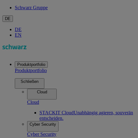
Schwarz Gruppe
DE
DE
EN
Produktportfolio
Produktportfolio
Schließen
Cloud
Cloud
STACKIT Cloud
Unabhängig agieren, souverän
entscheiden.
Cyber Security
Cyber Security