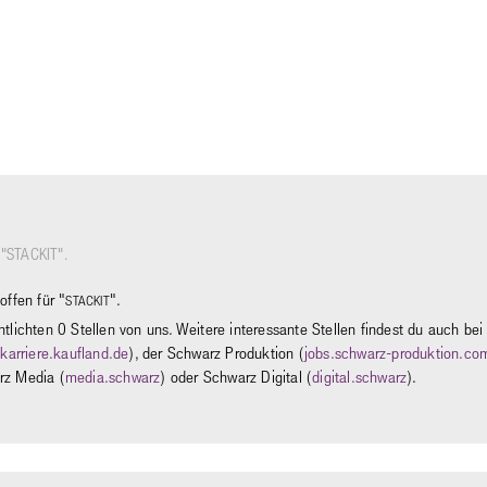
"STACKIT".
ffen für "
".
STACKIT
entlichten 0 Stellen von uns. Weitere interessante Stellen findest du auch be
karriere.kaufland.de
), der Schwarz Produktion (
jobs.schwarz-produktion.co
rz Media (
media.schwarz
) oder Schwarz Digital (
digital.schwarz
).