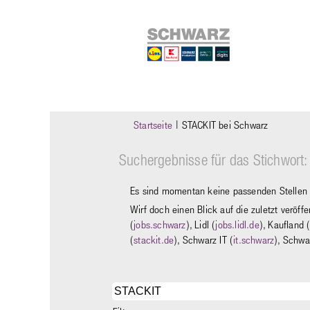
(aktuelle
Startseite
|
STACKIT bei Schwarz
Seite)
Suchergebnisse für das Stichwort:
Es sind momentan keine passenden Stellen o
Wirf doch einen Blick auf die zuletzt veröff
(
jobs.schwarz
), Lidl (
jobs.lidl.de
), Kaufland (
(
stackit.de
), Schwarz IT (
it.schwarz
), Schwa