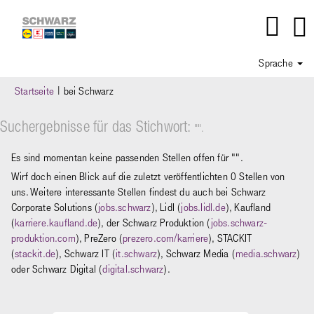
Sprache
(aktuelle
Startseite
|
bei Schwarz
Seite)
Suchergebnisse für das Stichwort:
"".
Es sind momentan keine passenden Stellen offen für "
".
Wirf doch einen Blick auf die zuletzt veröffentlichten 0 Stellen von
uns. Weitere interessante Stellen findest du auch bei Schwarz
Corporate Solutions (
jobs.schwarz
), Lidl (
jobs.lidl.de
), Kaufland
(
karriere.kaufland.de
), der Schwarz Produktion (
jobs.schwarz-
produktion.com
), PreZero (
prezero.com/karriere
), STACKIT
(
stackit.de
), Schwarz IT (
it.schwarz
), Schwarz Media (
media.schwarz
)
oder Schwarz Digital (
digital.schwarz
).